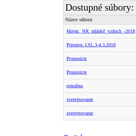
Dostupné súbory:
Názov súboru
Majstr._NR_mládež_vzduch_-2018
Prpopoz. I.SL.3-4.3.2018
Propozicie
Propozicie
extraliga
zverejnovanie
zverejnovanie