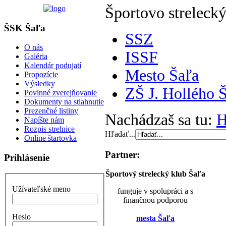
Športovo strelecký
ŠSK Šaľa
SSZ
O nás
ISSF
Galéria
Kalendár podujatí
Mesto Šaľa
Propozície
Výsledky
ZŠ J. Hollého 
Povinné zverejňovanie
Dokumenty na stiahnutie
Prezenčné listiny
Nachádzaš sa tu:
Napíšte nám
Rozpis strelnice
Hľadať...
Online štartovka
Partner:
Prihlásenie
Športový strelecký klub Šaľa
Užívateľské meno
funguje v spolupráci a s
finančnou podporou
Heslo
mesta Šaľa