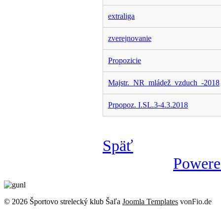
extraliga
zverejnovanie
Propozicie
Majstr._NR_mládež_vzduch_-2018
Prpopoz. I.SL.3-4.3.2018
Späť
Powere
© 2026 Športovo strelecký klub Šaľa
Joomla Templates
vonFio.de