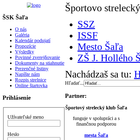
Športovo strelecký
ŠSK Šaľa
SSZ
O nás
ISSF
Galéria
Kalendár podujatí
Mesto Šaľa
Propozície
Výsledky
ZŠ J. Hollého 
Povinné zverejňovanie
Dokumenty na stiahnutie
Prezenčné listiny
Nachádzaš sa tu:
Napíšte nám
Rozpis strelnice
Hľadať...
Online štartovka
Partner:
Prihlásenie
Športový strelecký klub Šaľa
Užívateľské meno
funguje v spolupráci a s
finančnou podporou
Heslo
mesta Šaľa