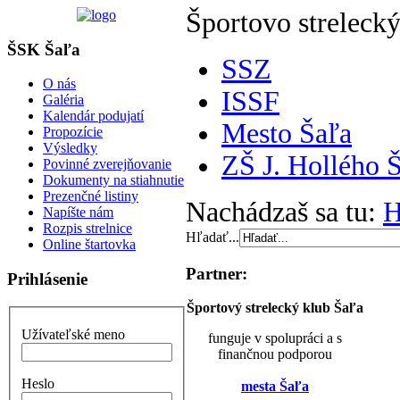
Športovo strelecký
ŠSK Šaľa
SSZ
O nás
ISSF
Galéria
Kalendár podujatí
Mesto Šaľa
Propozície
Výsledky
ZŠ J. Hollého 
Povinné zverejňovanie
Dokumenty na stiahnutie
Prezenčné listiny
Nachádzaš sa tu:
Napíšte nám
Rozpis strelnice
Hľadať...
Online štartovka
Partner:
Prihlásenie
Športový strelecký klub Šaľa
Užívateľské meno
funguje v spolupráci a s
finančnou podporou
Heslo
mesta Šaľa