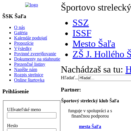
Športovo strelecký
ŠSK Šaľa
SSZ
O nás
ISSF
Galéria
Kalendár podujatí
Mesto Šaľa
Propozície
Výsledky
ZŠ J. Hollého 
Povinné zverejňovanie
Dokumenty na stiahnutie
Prezenčné listiny
Nachádzaš sa tu:
Napíšte nám
Rozpis strelnice
Hľadať...
Online štartovka
Partner:
Prihlásenie
Športový strelecký klub Šaľa
Užívateľské meno
funguje v spolupráci a s
finančnou podporou
Heslo
mesta Šaľa