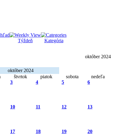
Týždeň
Kategória
október 2024
október 2024
a
štvrtok
piatok
sobota
nedeľa
3
4
5
6
10
11
12
13
17
18
19
20