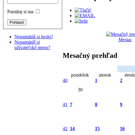
Pamätaj si ma
Nepamätáš si heslo?
Mesiac
Nepamätáš si
užívateľské meno?
Mesačný prehľad
pondelok
utorok
stred
40
1
2
30
41
7
8
9
42
14
15
16