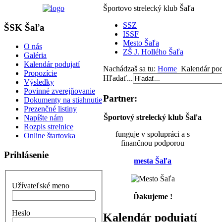
Športovo strelecký klub Šaľa
SSZ
ŠSK Šaľa
ISSF
Mesto Šaľa
O nás
ZŠ J. Hollého Šaľa
Galéria
Kalendár podujatí
Nachádzaš sa tu:
Home
Kalendár pod
Propozície
Hľadať...
Výsledky
Povinné zverejňovanie
Partner:
Dokumenty na stiahnutie
Prezenčné listiny
Športový strelecký klub Šaľa
Napíšte nám
Rozpis strelnice
funguje v spolupráci a s
Online štartovka
finančnou podporou
Prihlásenie
mesta Šaľa
Užívateľské meno
Ďakujeme !
Heslo
Kalendár podujatí