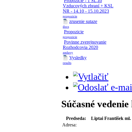
Propozície - 1 SL zo
Vzducových zbraní + KSL
NR - 14.10 - 15.10.2023
propozicie
zrusenie sutaze
docs
Propozicie
propozicie
Povinne zverejnovanie
Rozhodcovia 2020
zmluvy
Vysledky
results
Súčasné vedenie 
Predseda:
Liptai František ml.
Adresa: