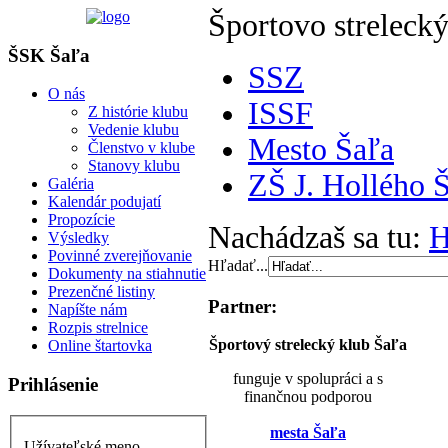
Športovo strelecký
ŠSK Šaľa
SSZ
O nás
ISSF
Z histórie klubu
Vedenie klubu
Mesto Šaľa
Členstvo v klube
Stanovy klubu
ZŠ J. Hollého 
Galéria
Kalendár podujatí
Propozície
Nachádzaš sa tu:
Výsledky
Povinné zverejňovanie
Hľadať...
Dokumenty na stiahnutie
Prezenčné listiny
Partner:
Napíšte nám
Rozpis strelnice
Športový strelecký klub Šaľa
Online štartovka
funguje v spolupráci a s
Prihlásenie
finančnou podporou
mesta Šaľa
Užívateľské meno