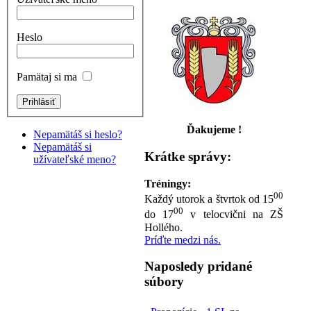
Heslo
Pamätaj si ma
Ďakujeme !
Nepamätáš si heslo?
Nepamätáš si
Krátke správy:
užívateľské meno?
Tréningy:
00
Každý utorok a štvrtok od 15
00
do 17
v telocvični na ZŠ
Hollého.
Príďte medzi nás.
Naposledy pridané
súbory